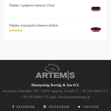
Ταψάκι τεράγωνο κόκκινο 23cm
Ταψάκι στρογγυλό κόκκινο ø24cm
5
out of 5
Παναγιώτης Κοττής & Σια Ο.Ε.
Λεωφόρος Πάρνηθος 307, 13679, Αχαρναί, Ελλάδα Τ: +30 210 2469113 F:
+30 210 2469115 E-mail: info@artemisdesign.gr
FACEBOOK
INSTAGRAM
TWITTER